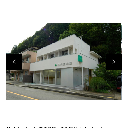
Home
Works
Process
Profile
Contact Us