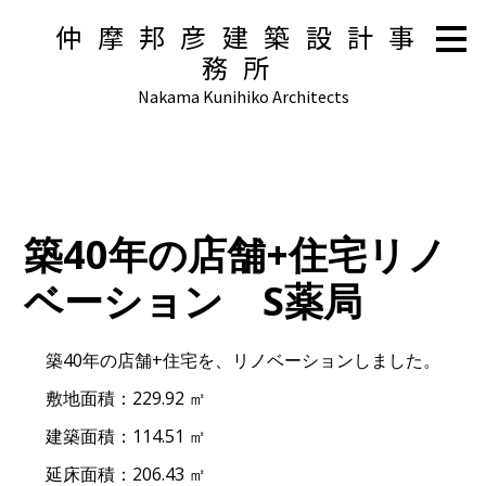
メ
仲摩邦彦建築設計事
イ
務所
ン
の
Nakama Kunihiko Architects
内
容
へ
進
む
築40年の店舗+住宅リノ
ベーション S薬局
築40年の店舗+住宅を、リノベーションしました。
敷地面積：229.92 ㎡
建築面積：114.51 ㎡
延床面積：206.43 ㎡