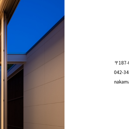
〒187-
042-34
nakama