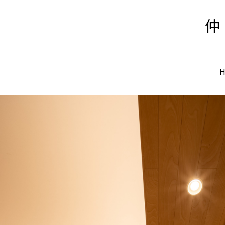
メ
イ
ン
の
内
容
へ
進
む