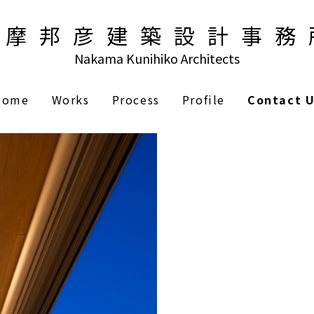
仲摩邦彦建築設計事務
Nakama Kunihiko Architects
Home
Works
Process
Profile
Contact 