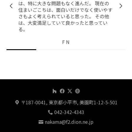
 現在の
アイデアを見せていただき、とても楽し
く使いやす
づくりをすることができました。 出来
 その他
ってみるとどこか私達らしさのある家に
思ってい
たような気がして、とても気に入ってい
す。どうもありがとうございました。
Houzz ユーザー
〒187-0041, 東京都小平市, 美園町1-12-5-501
042-342-4343
nakama@f2.dion.ne.jp