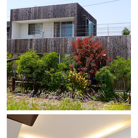
Home
Works
Process
Profile
Contact Us