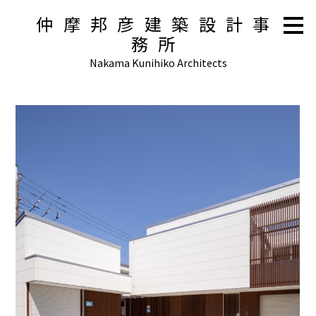
メ
仲摩邦彦建築設計事
イ
務所
ン
の
Nakama Kunihiko Architects
内
容
へ
進
む